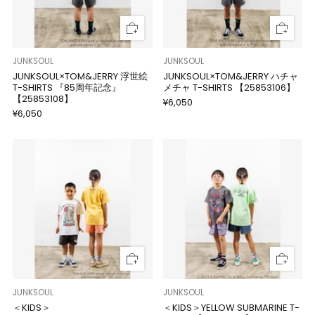
JUNKSOUL
JUNKSOUL
JUNKSOUL×TOM&JERRY 浮世絵
JUNKSOUL×TOM&JERRY ハチャ
T-SHIRTS 『85周年記念』
メチャ T-SHIRTS 【25853106】
【25853108】
¥6,050
¥6,050
JUNKSOUL
JUNKSOUL
＜KIDS＞
＜KIDS＞YELLOW SUBMARINE T-