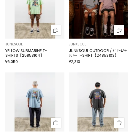
JUNKSOUL
JUNKSOUL
YELLOW SUBMARINE T-
JUNKSOUL OUTDOOR / ﾄﾞﾘｰﾑｷｬ
SHIRTS【25853104】
ｯﾁｬｰ T-SHIRT【24853103】
¥6,050
¥2,310