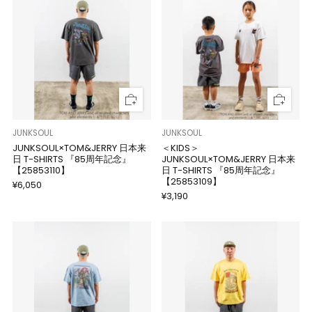
JUNKSOUL
JUNKSOUL
JUNKSOUL×TOM&JERRY 日本来
＜KIDS＞
日 T-SHIRTS 『85周年記念』
JUNKSOUL×TOM&JERRY 日本来
【25853110】
日 T-SHIRTS 『85周年記念』
【25853109】
¥6,050
¥3,190