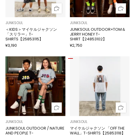
JUNKSOUL
JUNKSOUL
＜KIDS＞マイケルジャクソン
JUNKSOUL OUTDOOR×TOM＆
「スリラー」T-
JERRY HONEY T-
SHIRTS【25853115】
SHIRT【24853102】
¥3,190
¥2,750
JUNKSOUL
JUNKSOUL
JUNKSOUL OUTDOOR / NATURE
マイケルジャクソン 「OFF THE
AND PEOPLE T-
WALL」T-SHIRTS【25853118】