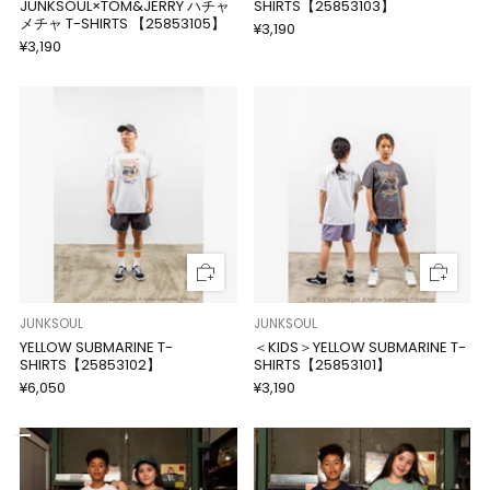
JUNKSOUL×TOM&JERRY ハチャ
SHIRTS【25853103】
メチャ T-SHIRTS 【25853105】
¥3,190
¥3,190
JUNKSOUL
JUNKSOUL
YELLOW SUBMARINE T-
＜KIDS＞YELLOW SUBMARINE T-
SHIRTS【25853102】
SHIRTS【25853101】
¥6,050
¥3,190