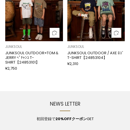
JUNKSOUL
JUNKSOUL
JUNKSOUL OUTDOOR×TOM＆
JUNKSOUL OUTDOOR / AXE ﾛｺﾞ
JERRY ﾍﾟﾁｬﾝｺ T-
T-SHIRT【24853104】
SHIRT【24853101】
¥2,310
¥2,750
NEWS LETTER
初回登録で
20%OFFクーポン
GET