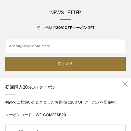
NEWS LETTER
初回登録で
20%OFFクーポン
GET
Email
受け取る
初回購入20%OFFクーポン
利用規約
初めてご登録いただきましたお客様に20%OFFクーポンを配布中！
プライバシーポリシー
特定商法取引法に基づく表記
クーポンコード：WELCOMERSP20
Contact
Em