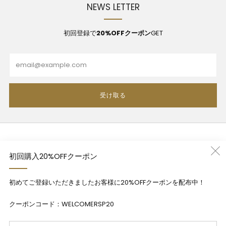
NEWS LETTER
初回登録で
20%OFFクーポン
GET
Email
受け取る
利用規約
初回購入20%OFFクーポン
プライバシーポリシー
特定商法取引法に基づく表記
初めてご登録いただきましたお客様に20%OFFクーポンを配布中！
Contact
クーポンコード：WELCOMERSP20
Em