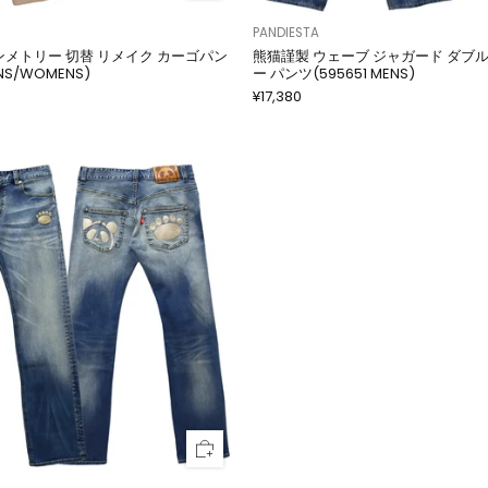
PANDIESTA
 シンメトリー 切替 リメイク カーゴパン
熊猫謹製 ウェーブ ジャガード ダブ
NS/WOMENS)
ー パンツ(595651 MENS)
¥17,380