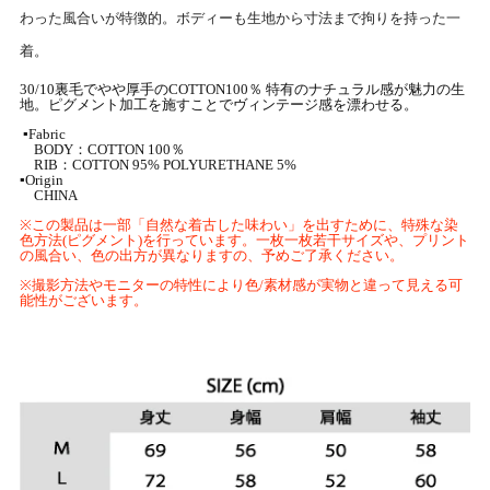
わった風合いが特徴的。
ボディーも生地から寸法まで拘りを持った一
着。
30/10
裏毛でやや厚手の
COTTON100
％ 特有のナチュラル感が魅力の生
地。
ピグメント加工を施すことでヴィンテージ感を漂わせる。
▪Fabric
BODY：COTTON 100％
RIB：COTTON 95% POLYURETHANE 5%
▪Origin
CHINA
※
この製品は一部「自然な着古した味わい」を出すために、特殊な染
色方法
(
ピグメント
)
を行っています。一枚一枚若干サイズや、プリント
の風合い、色の出方が異なりますの、予めご了承ください。
※
撮影方法やモニターの特性により色
/
素材感が実物と違って見える可
能性がございます。