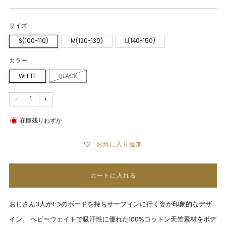
サイズ
S(100-110)
M(120-130)
L(140-150)
カラー
WHITE
BLACK
−
+
在庫残りわずか
お気に入り追加
カートに入れる
おじさん3人が1つのボードを持ちサーフィンに行く姿が印象的なデザ
イン。 ヘビーウェイトで吸汗性に優れた100%コットン天竺素材をボデ