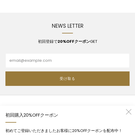
NEWS LETTER
初回登録で
20%OFFクーポン
GET
Email
受け取る
利用規約
初回購入20%OFFクーポン
プライバシーポリシー
特定商法取引法に基づく表記
初めてご登録いただきましたお客様に20%OFFクーポンを配布中！