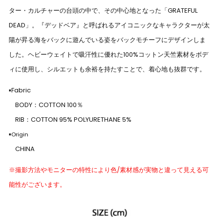
ター・カルチャーの台頭の中で、その中心地となった「
GRATEFUL
DEAD」。
『デッドベア』と呼ばれるアイコニックなキャラクターが太
陽が昇る海をバックに遊んでいる姿をバックモチーフにデザインしま
した。ヘビーウェイトで吸汗性に優れた100%コットン天竺素材をボデ
ィに使用し、シルエットも余裕を持たすことで、着心地も抜群です。
▪Fabric
BODY：COTTON 100％
RIB：COTTON 95% POLYURETHANE 5%
▪
Origin
CHINA
※撮影方法やモニターの特性により色/素材感が実物と違って見える可
能性がございます。