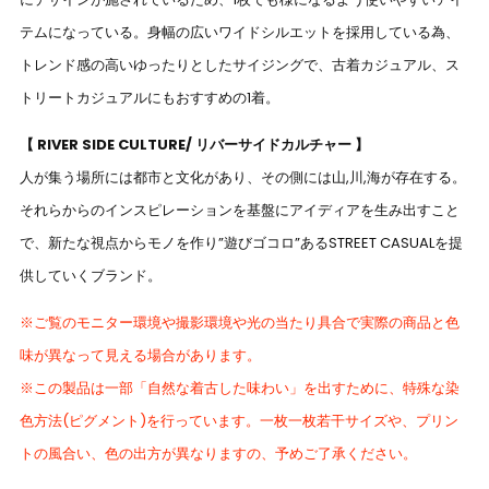
テムになっている。身幅の広いワイドシルエットを採用している為、
トレンド感の高いゆったりとしたサイジングで、古着カジュアル、ス
トリートカジュアルにもおすすめの1着。
【 RIVER SIDE CULTURE/ リバーサイドカルチャー 】
人が集う場所には都市と文化があり、その側には山,川,海が存在する。
それらからのインスピレーションを基盤にアイディアを生み出すこと
で、新たな視点からモノを作り”遊びゴコロ”あるSTREET CASUALを提
供していくブランド。
※ご覧のモニター環境や撮影環境や光の当たり具合で実際の商品と色
味が異なって見える場合があります。
※この製品は一部「自然な着古した味わい」を出すために、特殊な染
色方法(ピグメント)を行っています。一枚一枚若干サイズや、プリン
トの風合い、色の出方が異なりますの、予めご了承ください。