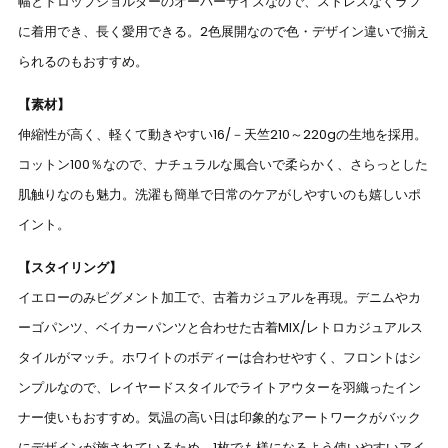
幅とドロップショルダーのオーバーサイズなので、ストレスなくラフ
に着用でき、長く愛用できる。2色展開なので色・デザイン違いで揃え
られるのもおすすめ。
【素材】
伸縮性が高く、軽くて動きやすい16/－天竺210～220gの生地を採用。
コットン100％なので、ナチュラルな風合いで柔らかく、さらっとした
肌触りなのも魅力。洗濯も簡単で日常のケアがしやすいのも嬉しいポ
イント。
【スタイリング】
イエローのみピグメント加工で、古着カジュアルを再現。デニムやカ
ーゴパンツ、ベイカーパンツと合わせた古着MIX/レトロカジュアルス
タイルがマッチ。ホワイトのボディーは合わせやすく、フロントはシ
ンプルなので、レイヤードスタイルでライトアウターを羽織ったイン
ナー使いもおすすめ。気温の高い日は印象的なアートワークがバック
にデザインが施されているため、1枚でも様になるよう使いやすいアイ