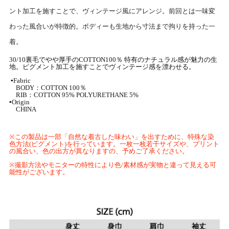
ント加工を施すことで、ヴィンテージ風にアレンジ。
前回とは一味変
わった風合いが特徴的。
ボディーも生地から寸法まで拘りを持った一
着。
30/10
裏毛でやや厚手の
COTTON100
％ 特有のナチュラル感が魅力の生
地。
ピグメント加工を施すことでヴィンテージ感を漂わせる。
▪Fabric
BODY：COTTON 100％
RIB：COTTON 95% POLYURETHANE 5%
▪Origin
CHINA
※
この製品は一部「自然な着古した味わい」を出すために、特殊な染
色方法
(
ピグメント
)
を行っています。一枚一枚若干サイズや、プリント
の風合い、色の出方が異なりますの、予めご了承ください。
※
撮影方法やモニターの特性により色
/
素材感が実物と違って見える可
能性がございます。