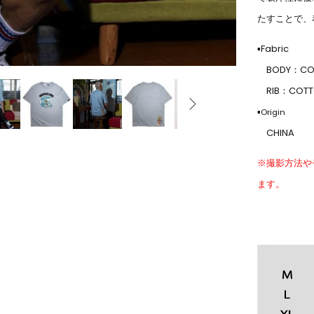
たすことで、
▪Fabric
BODY：COT
RIB：COTTO
▪
Origin
CHINA
※撮影方法や
ます。