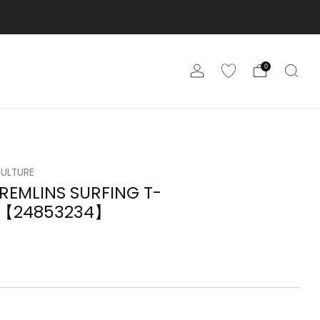
0
CULTURE
EMLINS SURFING T-
S【24853234】