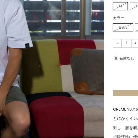
M
L
カラー
BLUE
−
+
在庫なし
GREMLI
とにかくイン
対し、服を着
で吸汗性に優