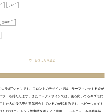
XL
WHITE
お気に入り追加
NSとのコラボTシャツです。フロントのデザインでは、サーフィンをする姿が
パクトを持たせます。またバックデザインでは、後ろ向いてるギズモに
用した人の後ろ姿が意気投合しているのが印象的です。ヘビーウェイト
れた100%コットン天竺素材をボディに使用し、シルエットも余裕を持