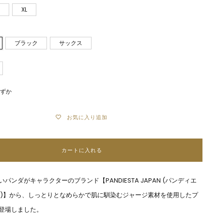
XL
ブラック
サックス
わずか
お気に入り追加
カートに入れる
パンダがキャラクターのブランド【PANDIESTA JAPAN (パンディエ
ン)】から、しっとりとなめらかで肌に馴染むジャージ素材を使用したプ
登場しました。