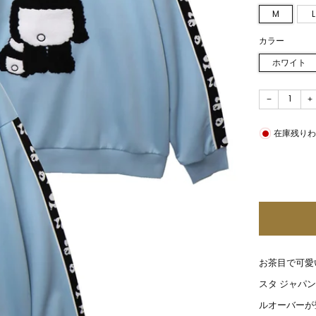
M
L
カラー
ホワイト
−
+
在庫残り
お茶目で可愛い
スタ ジャパ
ルオーバーが