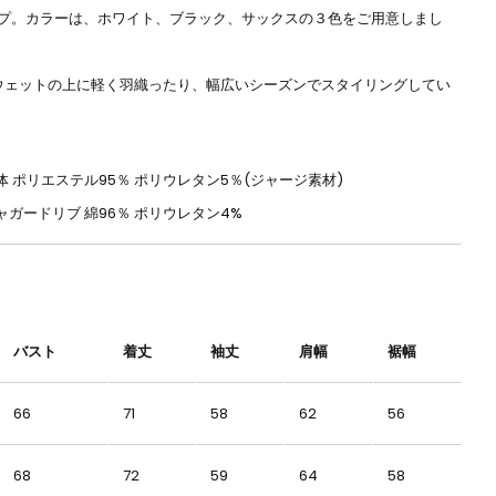
プ。カラーは、ホワイト、ブラック、サックスの３色をご用意しまし
ウェットの上に軽く羽織ったり、幅広いシーズンでスタイリングしてい
体 ポリエステル95％ ポリウレタン5％(ジャージ素材)
ャガードリブ 綿96％ ポリウレタン4%
バスト
着丈
袖丈
肩幅
裾幅
66
71
58
62
56
68
72
59
64
58