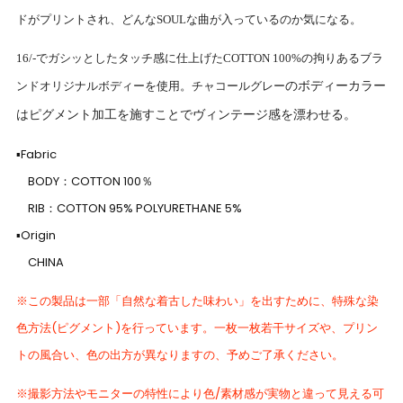
ドがプリントされ、どんな
SOUL
な曲が入っているのか気になる。
16/-
でガシッとしたタッチ感に仕上げた
COTTON 100%
の拘りあるブラ
ンドオリジナルボディーを使用。チャコールグレー
のボディーカラー
はピグメント加工を施すことでヴィンテージ感を漂わせる。
▪Fabric
BODY：COTTON 100％
RIB：COTTON 95% POLYURETHANE 5%
▪Origin
CHINA
※この製品は一部「自然な着古した味わい」を出すために、特殊な染
色方法(ピグメント)を行っています。一枚一枚若干サイズや、プリン
トの風合い、色の出方が異なりますの、予めご了承ください。
※撮影方法やモニターの特性により色/素材感が実物と違って見える可