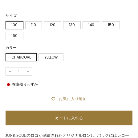
サイズ
100
110
120
130
140
150
160
カラー
CHARCOAL
YELLOW
−
+
在庫残りわずか
お気に入り追加
カートに入れる
JUNK SOUL
のロゴが刺繍されたオリジナルロン
T
。
バックにはレコー