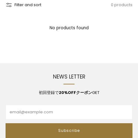
Filter and sort
0 products
No products found
NEWS LETTER
初回登録で
20%OFFクーポン
GET
Email
Subscribe