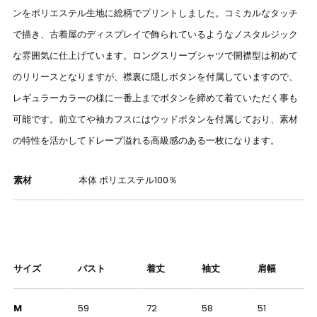
ンをポリエステル生地に総柄でプリントしました。コミカルなタッチ
で描き、古着屋のディスプレイで飾られているようなノスタルジック
な雰囲気に仕上げています。ロングスリーブシャツで開襟型は初めて
のリリースとなりますが、襟裏に隠しボタンを付属していますので、
レギュラーカラーの様に一番上までボタンを締めて着ていただく事も
可能です。前立てや袖カフスにはウッドボタンを付属しており、素材
の特性を活かしてドレープ溢れる高級感のある一枚になります。
素材
本体 ポリエステル100％
サイズ
バスト
着丈
袖丈
肩幅
M
59
72
58
51