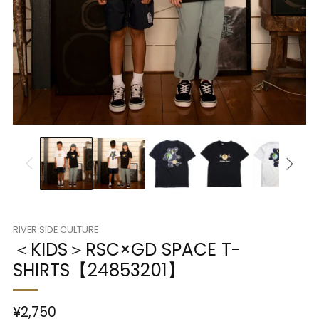
RIVER SIDE CULTURE
＜KIDS＞RSC×GD SPACE T-
SHIRTS【24853201】
¥2,750