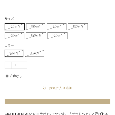
サイズ
100cm
110cm
120cm
130cm
140cm
150cm
160cm
カラー
WHITE
BLACK
−
+
在庫なし
お気に入り追加
GRATEFUL DEADとのコラボTシャツです。『デッドベア』と呼ばれる