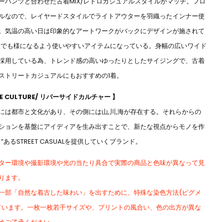
ーパンツと合わせた古着MIX/レトロカジュアルスタイルがマッチ。フロ
ルなので、レイヤードスタイルでライトアウターを羽織ったインナー使
。気温の高い日は印象的なアートワークがバックにデザインが施されて
枚でも様になるよう使いやすいアイテムになっている。身幅の広いワイド
採用している為、トレンド感の高いゆったりとしたサイジングで、古着
ストリートカジュアルにもおすすめの1着。
SIDE CULTURE/ リバーサイドカルチャー 】
には都市と文化があり、その側には山,川,海が存在する。それらからの
ションを基盤にアイディアを生み出すことで、新たな視点からモノを作
”あるSTREET CASUALを提供していくブランド。
ター環境や撮影環境や光の当たり具合で実際の商品と色味が異なって見
ります。
一部「自然な着古した味わい」を出すために、特殊な染色方法(ピグメ
ています。一枚一枚若干サイズや、プリントの風合い、色の出方が異な