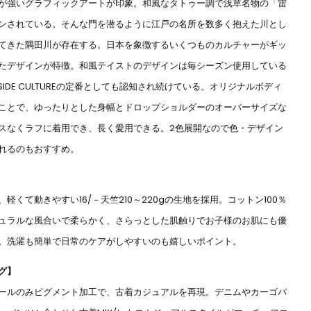
が強いグラフィックアートが印象。和風なタトゥー調で浅草名物の「雷
ンされている。そんな門を潜るように江戸の名所を数多く抱えた川とし
てきた隅田川が存在する。日本を象徴するいくつものカルチャーがギッ
たデザインが特徴。和風テイストのデザインは毎シーズン使用している
R SIDE CULTUREの定番としても認知され続けている。オリジナルボディ
ことで、ゆったりとした身幅とドロップショルダーのオーバーサイズな
スなくラフに着用でき、長く愛用できる。2色展開なので色・デザイン
れるのもおすすめ。
軽くて動きやすい16/－天竺210～220gの生地を採用。コットン100％
ュラルな風合いで柔らかく、さらっとした肌触りでお子様のお肌にも優
。洗濯も簡単で日常のケアがしやすいのも嬉しいポイント。
グ】
ールのみピグメント加工で、古着カジュアルを再現。デニムやカーゴパ