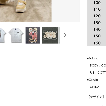
■Fabric
BODY：COT
RIB：COTTO
■Origin
CHINA
【デザイン】