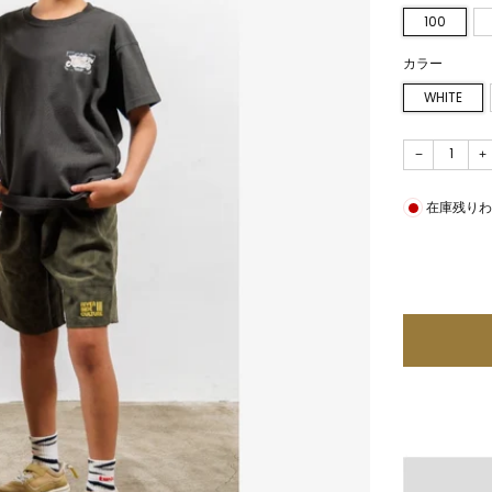
100
カラー
WHITE
−
+
在庫残り