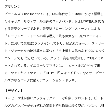
ブマリン 】
ビートルズ（The Beatles）は、1960年代から1970年にかけて活動し
たイギリス・リヴァプール出身のロックバンド、および20世紀を代表
する音楽グループである。音楽誌『ローリング・ストーン』による
「ローリング・ストーンの選ぶ歴史上最も偉大な100組のアーティス
ト」において第1位にランクインしており、経済紙ウォール・ストリー
ト・ジャーナルの統計算出に基づく「史上最も人気のある100のロック
バンド」でも1位となっている。グラミー賞を7回受賞し、23回ノミネ
ートされている。イエローサブマリンは、「ビートルズがやって来
る ヤア！ヤア！ヤア！」「HELP! 四人はアイドル」などザ・ビート
ルズの歌をバックに描くアニメーション・ドラマ。
【デザイン】
メッセージ性が強いグラフィックアートが印象。フロントは、ビート
ルズのメンバーがそれぞれの楽器を持ち愉快に歩く姿が、今にも「All