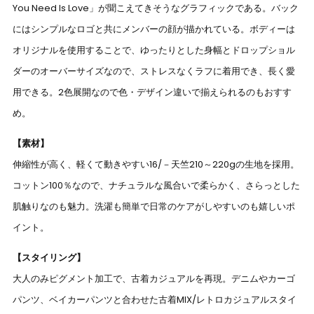
You Need Is Love」が聞こえてきそうなグラフィックである。バック
にはシンプルなロゴと共にメンバーの顔が描かれている。ボディーは
オリジナルを使用することで、ゆったりとした身幅とドロップショル
ダーのオーバーサイズなので、ストレスなくラフに着用でき、長く愛
用できる。2色展開なので色・デザイン違いで揃えられるのもおすす
め。
【素材】
伸縮性が高く、軽くて動きやすい16/－天竺210～220gの生地を採用。
コットン100％なので、ナチュラルな風合いで柔らかく、さらっとした
肌触りなのも魅力。洗濯も簡単で日常のケアがしやすいのも嬉しいポ
イント。
【スタイリング】
大人のみピグメント加工で、古着カジュアルを再現。デニムやカーゴ
パンツ、ベイカーパンツと合わせた古着MIX/レトロカジュアルスタイ