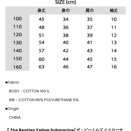
■Fabric
BODY：COTTON 100％
RIB：COTTON 95% POLYURETHANE 5%
■Origin
CHINA
【 The Beatles Yellow Submarine/ ザ・ビートルズ イエローサ