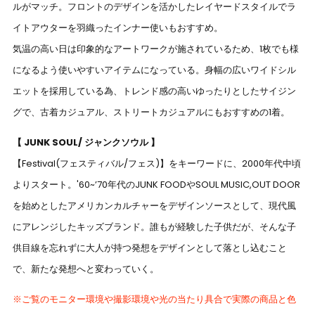
ルがマッチ。フロントのデザインを活かしたレイヤードスタイルでラ
イトアウターを羽織ったインナー使いもおすすめ。
気温の高い日は印象的なアートワークが施されているため、1枚でも様
になるよう使いやすいアイテムになっている。身幅の広いワイドシル
エットを採用している為、トレンド感の高いゆったりとしたサイジン
グで、古着カジュアル、ストリートカジュアルにもおすすめの1着。
【 JUNK SOUL/ ジャンクソウル 】
【Festival(フェスティバル/フェス)】をキーワードに、2000年代中頃
よりスタート。'60~’70年代のJUNK FOODやSOUL MUSIC,OUT DOOR
を始めとしたアメリカンカルチャーをデザインソースとして、現代風
にアレンジしたキッズブランド。誰もが経験した子供だが、そんな子
供目線を忘れずに大人が持つ発想をデザインとして落とし込むこと
で、新たな発想へと変わっていく。
※ご覧のモニター環境や撮影環境や光の当たり具合で実際の商品と色